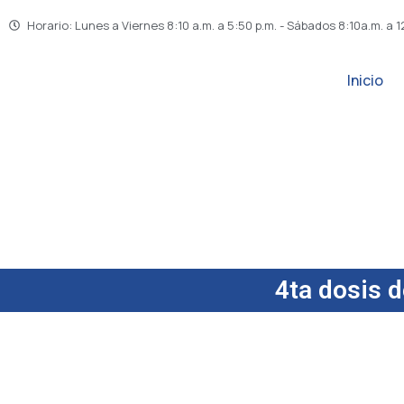
Horario: Lunes a Viernes 8:10 a.m. a 5:50 p.m. - Sábados 8:10a.m. a 1
Inicio
4ta dosis d