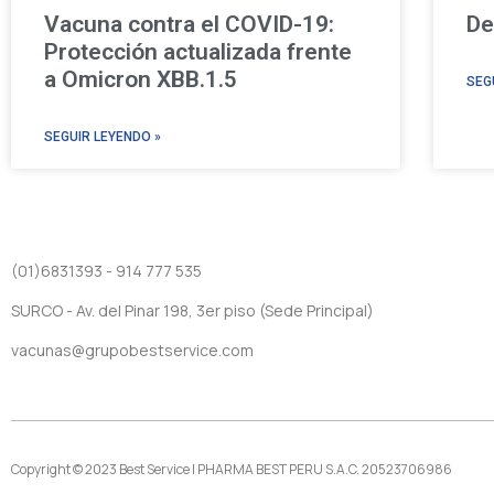
Vacuna contra el COVID-19:
De
Protección actualizada frente
a Omicron XBB.1.5
SEG
SEGUIR LEYENDO »
(01)6831393 - 914 777 535
SURCO - Av. del Pinar 198, 3er piso (Sede Principal)
vacunas@grupobestservice.com
Copyright © 2023 Best Service | PHARMA BEST PERU S.A.C. 20523706986