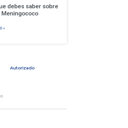
que debes saber sobre
a Meningococo
O »
Autorizado
io